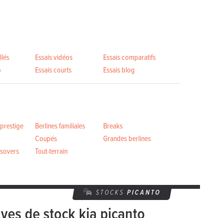
llés
Essais vidéos
Essais comparatifs
o
Essais courts
Essais blog
 prestige
Berlines familiales
Breaks
Coupés
Grandes berlines
sovers
Tout-terrain
STOCKS
PICANTO
ves de stock kia picanto