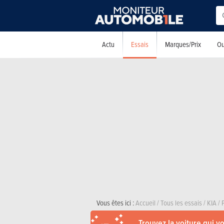
Essais
Actu
Marques/Prix
Ou
Vous êtes ici :
Accueil
/
Tous les essais
/
KIA
/
Trouvez la voiture qui v