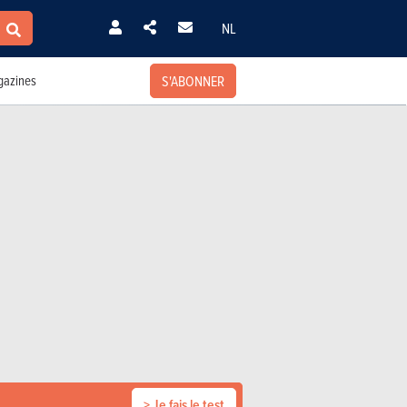
NL
S'ABONNER
azines
> Je fais le test