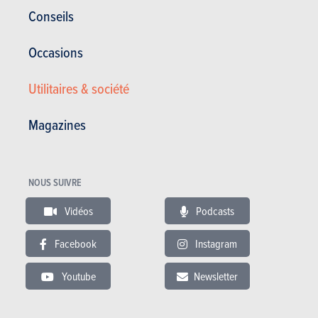
Automatique
136 Ch
289 km •
Conseils
5 portes
5 places
Occasions
Hyundai Kona Electric Urban 64kWh
Spécifications
Utilitaires & société
Automatique
204 Ch
449 km •
Magazines
5 portes
5 places
NOUS SUIVRE
Vidéos
Podcasts
Facebook
Instagram
ESSAIS
HYUNDAI KONA
Youtube
Newsletter
Nos essais