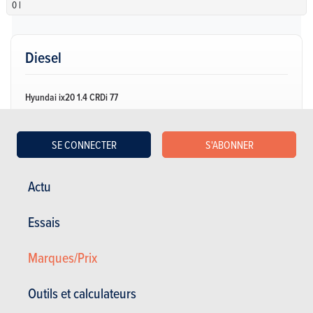
0 l
Diesel
Hyundai ix20 1.4 CRDi 77
NC
| Spécifications
SE CONNECTER
S'ABONNER
Manuelle
77 Ch
NC
CO2: NC
5 portes
5 places
Actu
Hyundai ix20 1.4 CRDi 77 Comfort
Essais
NC
| Spécifications
Manuelle
78 Ch
NC
Marques/Prix
CO2: NC
5 portes
5 places
Outils et calculateurs
Hyundai ix20 1.4 CRDi 77 Lounge