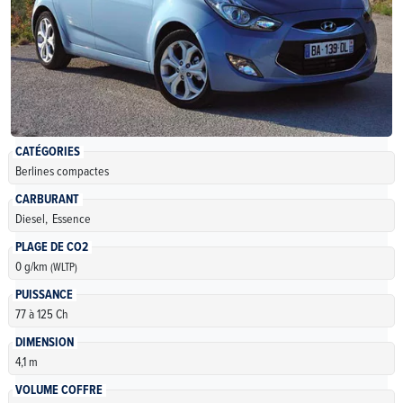
CATÉGORIES
Berlines compactes
CARBURANT
Diesel,
Essence
PLAGE DE CO2
0 g/km
(WLTP)
PUISSANCE
77 à 125 Ch
DIMENSION
4,1 m
VOLUME COFFRE