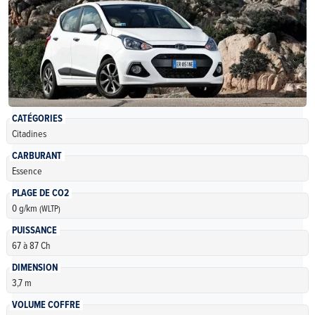
CATÉGORIES
Citadines
CARBURANT
Essence
PLAGE DE CO2
0 g/km
(WLTP)
PUISSANCE
67 à 87 Ch
DIMENSION
3,7 m
VOLUME COFFRE