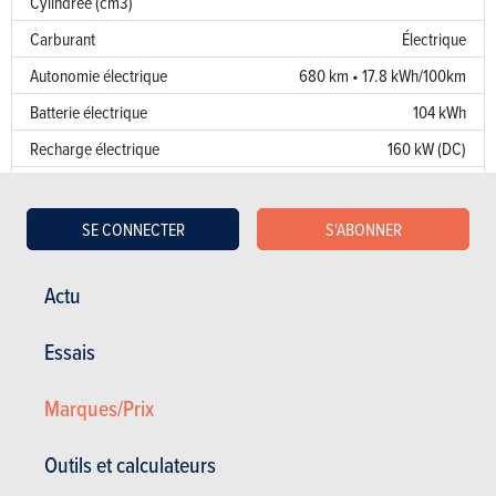
Cylindrée (cm3)
Carburant
Électrique
Autonomie électrique
680 km • 17.8 kWh/100km
Batterie électrique
104 kWh
Recharge électrique
160 kW (DC)
Alimentation
Kw/Ch
170/231
SE CONNECTER
S'ABONNER
Couple
343
Actu
Transmission
AV
Boîte de vitesse
Auto. 1 Vit.
Essais
Norme d’émission
Emission de CO
Marques/Prix
0 g/km
2
Puissance fiscale
4
Outils et calculateurs