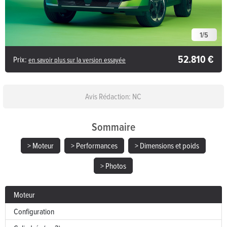
1
/
5
52.810 €
Prix:
en savoir plus sur la version essayée
Avis Rédaction: NC
Sommaire
> Moteur
> Performances
> Dimensions et poids
> Photos
Moteur
Configuration