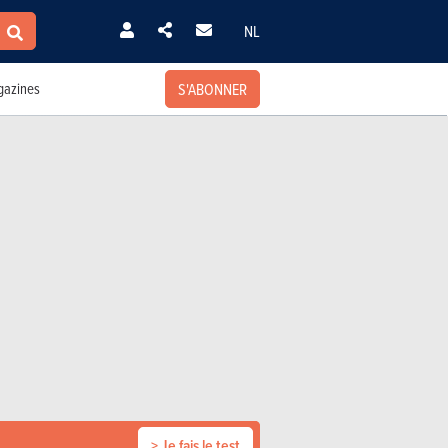
NL
S'ABONNER
azines
> Je fais le test