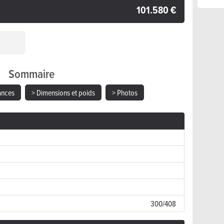
101.580 €
Sommaire
ances
> Dimensions et poids
> Photos
300/408