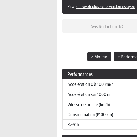
Prix:
en savoir plus sur la version essayée
Avis Rédaction: NC
> Moteur
> Perform
Performances
Accélération 0 à 100 km/h
Accélération sur 1000 m
Vitesse de pointe (km/h)
Consommation (l/100 km)
Kw/Ch