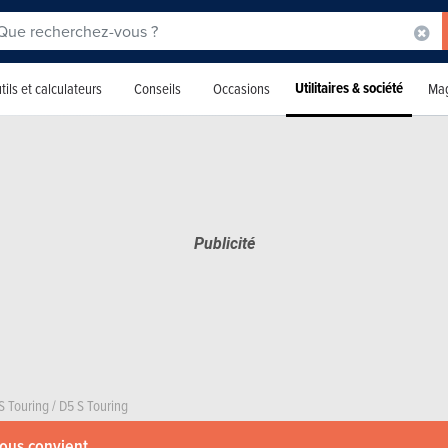
Utilitaires & société
tils et calculateurs
Conseils
Occasions
Mag
S Touring
/
D5 S Touring
vous convient