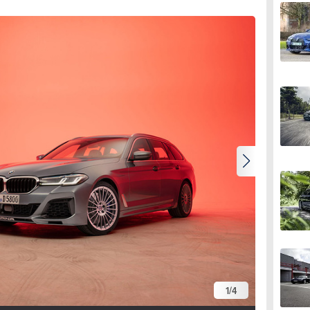
1
/
4