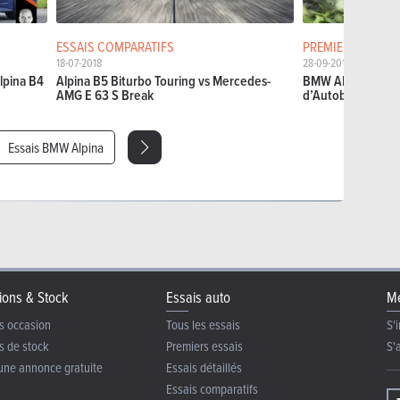
ESSAIS COMPARATIFS
PREMIERS ESSAIS
18-07-2018
28-09-2016
lpina B4
Alpina B5 Biturbo Touring vs Mercedes-
BMW ALPINA B7 Bi
AMG E 63 S Break
d’Autobahn
Essais BMW Alpina
ions & Stock
Essais auto
Me
s occasion
Tous les essais
S'i
s de stock
Premiers essais
S'
une annonce gratuite
Essais détaillés
Essais comparatifs