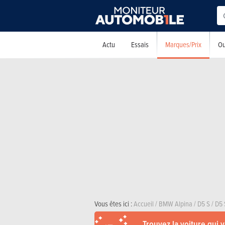
Marques/Prix
Actu
Essais
Ou
Vous êtes ici :
Accueil
/
BMW Alpina
/
D5 S
/
D5 
Trouvez la voiture qui 