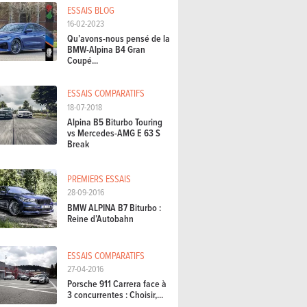
ESSAIS BLOG
16-02-2023
Qu’avons-nous pensé de la
BMW-Alpina B4 Gran
Coupé...
ESSAIS COMPARATIFS
18-07-2018
Alpina B5 Biturbo Touring
vs Mercedes-AMG E 63 S
Break
PREMIERS ESSAIS
28-09-2016
BMW ALPINA B7 Biturbo :
Reine d’Autobahn
ESSAIS COMPARATIFS
27-04-2016
Porsche 911 Carrera face à
3 concurrentes : Choisir,...