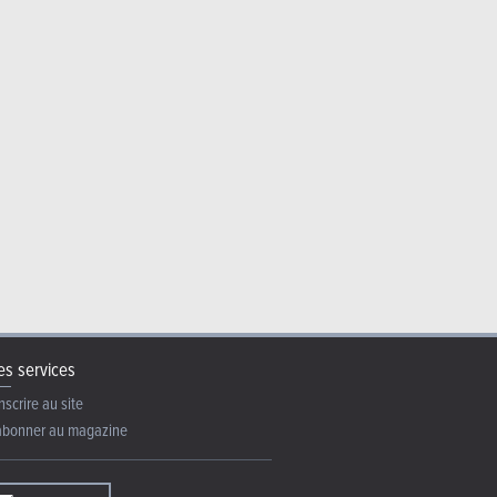
turbo : Reine
s services
nscrire au site
abonner au magazine