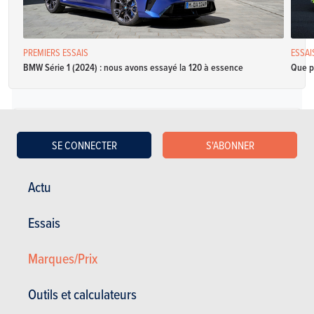
PREMIERS ESSAIS
ESSAI
BMW Série 1 (2024) : nous avons essayé la 120 à essence
Que p
Diesel
SE CONNECTER
S'ABONNER
BMW Série 1 Sportshatch 114d
Actu
Spécifications
Manuelle
95 Ch
NC
Essais
CO2: NC
3 portes
5 places
Marques/Prix
BMW Série 1 Sportshatch 116d
Outils et calculateurs
Spécifications