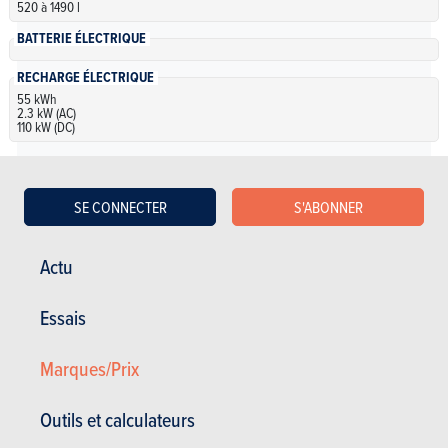
520 à 1490 l
BATTERIE ÉLECTRIQUE
RECHARGE ÉLECTRIQUE
55 kWh
2.3 kW (AC)
110 kW (DC)
Électrique
SE CONNECTER
S'ABONNER
Audi Audi Q4 e-tron 35 e-tron Advanced
Actu
NC
| Spécifications
Essais
Automatique
170 Ch
55 kWh • 2.3 kW (AC)
5 portes
5 places
Marques/Prix
• 110 kW (DC)
Audi Audi Q4 e-tron 35 e-tron Attraction
Outils et calculateurs