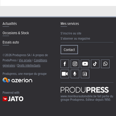
Actualités
Mes services
Occasions & Stock
S'inscrire au site
S'abonner au magazine
Essais auto
Contact
©2026 Produpress SA | A propos de
ProduPress |
Vie privée
|
Conditions
générales
|
Droits intellectuels
Produpress, une marque du groupe
Powered with
www.moniteurautomobile.be fait partie du
groupe Produpress. Editeur depuis 1950.