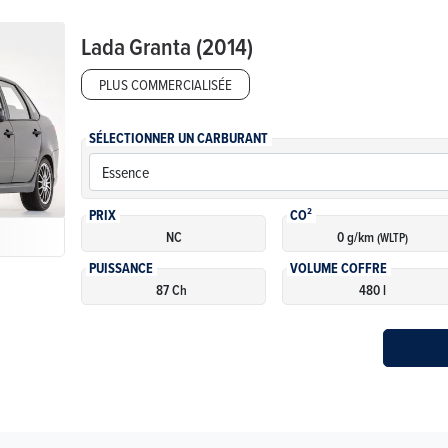
Lada
Granta (2014)
PLUS COMMERCIALISÉE
SÉLECTIONNER UN CARBURANT
PRIX
CO²
NC
0 g/km
(WLTP)
PUISSANCE
VOLUME COFFRE
87 Ch
480 l