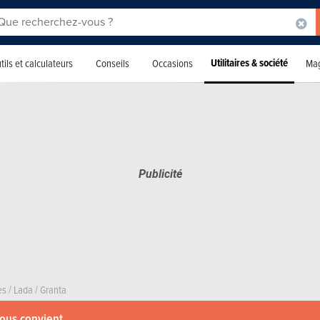
Utilitaires & société
tils et calculateurs
Conseils
Occasions
Mag
es
/
Lada
/
Granta
vous convient