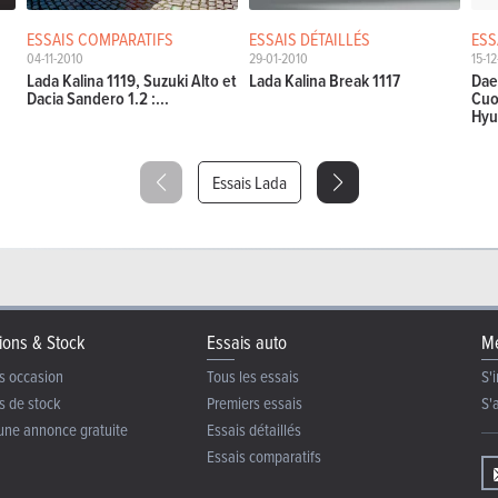
ESSAIS COMPARATIFS
ESSAIS DÉTAILLÉS
ESS
04-11-2010
29-01-2010
15-1
Lada Kalina 1119, Suzuki Alto et
Lada Kalina Break 1117
Dae
Dacia Sandero 1.2 :...
Cuo
Hyu
Essais Lada
ions & Stock
Essais auto
Me
s occasion
Tous les essais
S'i
s de stock
Premiers essais
S'
une annonce gratuite
Essais détaillés
Essais comparatifs