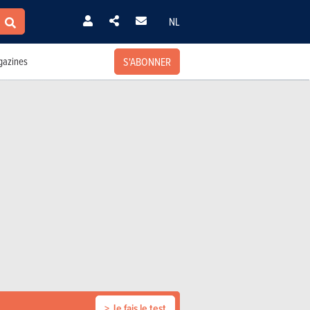
NL
S'ABONNER
azines
> Je fais le test