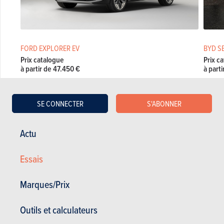
FORD EXPLORER EV
BYD S
Prix catalogue
Prix c
à partir de 47.450 €
à part
SE CONNECTER
S'ABONNER
HYUNDAI IONIQ 6
Actu
Hyundai Ioniq 6 en stock
Essais
Hyundai Ioniq 6 d'occasion
Marques/Prix
Actualités Hyundai Ioniq 6
Essais Hyundai Ioniq 6
Outils et calculateurs
Prix Hyundai Ioniq 6