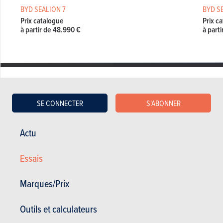
BYD SEALION 7
BYD S
Prix catalogue
Prix c
à partir de 48.990 €
à part
HYUNDAI IONIQ 6
SE CONNECTER
S'ABONNER
Hyundai Ioniq 6 en stock
Hyundai Ioniq 6 d'occasion
Actu
Actualités Hyundai Ioniq 6
Essais
Essais Hyundai Ioniq 6
Prix Hyundai Ioniq 6
Marques/Prix
Spécifications Hyundai Ioniq 6
Outils et calculateurs