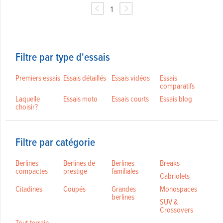
1
Filtre par type d'essais
Premiers essais
Essais détaillés
Essais vidéos
Essais
comparatifs
Laquelle
Essais moto
Essais courts
Essais blog
choisir?
Filtre par catégorie
Berlines
Berlines de
Berlines
Breaks
compactes
prestige
familiales
Cabriolets
Citadines
Coupés
Grandes
Monospaces
berlines
SUV &
Crossovers
Tout-terrain