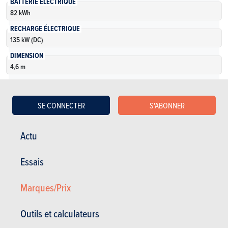
BATTERIE ÉLECTRIQUE
82 kWh
RECHARGE ÉLECTRIQUE
135 kW (DC)
DIMENSION
4,6 m
PUISSANCE
190 à 340 Ch
SE CONNECTER
S'ABONNER
VOLUME COFFRE
540 l
Actu
NOMBRE DE VERSIONS
8
Essais
En savoir plus
Marques/Prix
Outils et calculateurs