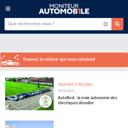
Trouvez la voiture qui vous convient
TROPHÉES ET RECORDS
06-08-2024
AutoBest : la vraie autonomie des
électriques dévoilée