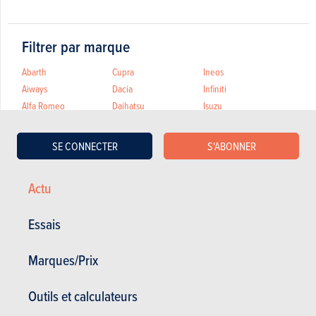
Filtrer par marque
Abarth
Cupra
Ineos
Aiways
Dacia
Infiniti
Alfa Romeo
Daihatsu
Isuzu
Alpine
DFSK
JAECOO
Artega
Dodge
Jaguar
SE CONNECTER
S'ABONNER
Aston Martin
Dongfeng
Jeep
Audi
Donkervoort
KGM
Actu
BAIC
DS
KIA
BAW
Ferrari
KTM
Essais
Bentley
Fiat
Lada
Bestune
Firefly
Lamborghini
Marques/Prix
BMW
Fisker
Lancia
BMW Alpina
Ford
Land Rover
BYD
Forthing
Leapmotor
Outils et calculateurs
Cadillac
GEELY
Lexus