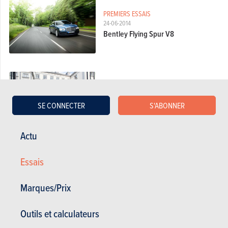
PREMIERS ESSAIS
24-06-2014
Bentley Flying Spur V8
ESSAIS COMPARATIFS
14-05-2014
Bentley Flying Spur W12 vs
SE CONNECTER
S'ABONNER
Mercedes S 500 L : Charme
britannique, luxe allemand
Actu
Essais
PREMIERS ESSAIS
28-05-2013
Marques/Prix
Bentley Flying Spur
Outils et calculateurs