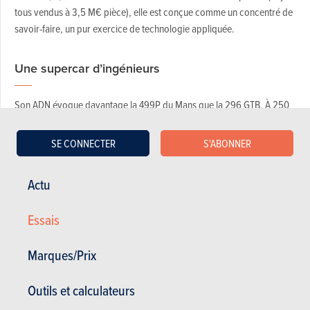
tous vendus à 3,5 M€ pièce), elle est conçue comme un concentré de
savoir-faire, un pur exercice de technologie appliquée.
Une supercar d’ingénieurs
Son ADN évoque davantage la 499P du Mans que la 296 GTB. À 250
km/h, elle génère 1.050 kg d’appui, à peine moins que le prototype
d’endurance. Cette obsession aérodynamique a façonné chaque
SE CONNECTER
S'ABONNER
millimètre : châssis, carrosserie, habitacle. Difficile de rendre compte
de ses proportions en photo : 2,06 m de large, 1,14 m de haut, 4,84 m
Actu
de long. Une silhouette brute, énigmatique, à scruter comme une
sculpture mobile. La carrosserie en carbone n'est pas seulement
Essais
fonctionnelle : elle impose un respect immédiat, un mutisme que seul
le vent sait déchiffrer.
Marques/Prix
Outils et calculateurs