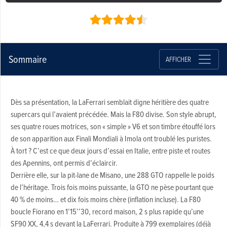
Sommaire
AFFICHER
Dès sa présentation, la LaFerrari semblait digne héritière des quatre
supercars qui l’avaient précédée. Mais la F80 divise. Son style abrupt,
ses quatre roues motrices, son « simple » V6 et son timbre étouffé lors
de son apparition aux Finali Mondiali à Imola ont troublé les puristes.
À tort ? C’est ce que deux jours d’essai en Italie, entre piste et routes
des Apennins, ont permis d’éclaircir.
Derrière elle, sur la pit-lane de Misano, une 288 GTO rappelle le poids
de l’héritage. Trois fois moins puissante, la GTO ne pèse pourtant que
40 % de moins… et dix fois moins chère (inflation incluse). La F80
boucle Fiorano en 1’15’’30, record maison, 2 s plus rapide qu’une
SF90 XX, 4,4 s devant la LaFerrari. Produite à 799 exemplaires (déjà