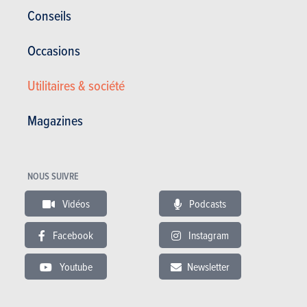
Conseils
Occasions
Utilitaires & société
Magazines
L’intérieur ? Une cellule asymétrique, pensée pour réduire la largeur
du cockpit au détriment de l’espace passager. Jusqu’à 1,85 m, le
NOUS SUIVRE
confort reste acceptable côté droit, même si la fermeture de la porte
(en élytre) requiert une épaule opérationnelle. Côté conducteur,
Vidéos
Podcasts
l’ergonomie frôle la perfection. Position allongée de monoplace,
volant réglable, baquet fixe, harnais. La console est épurée, les
Facebook
Instagram
commandes bien placées, le bouton Start tactile, mais pas de mode
100 % électrique : l’hybridation est dédiée à l’efficience dynamique,
Youtube
Newsletter
pas au silence contemplatif. L’essence même de la F80 est le refus du
compromis.