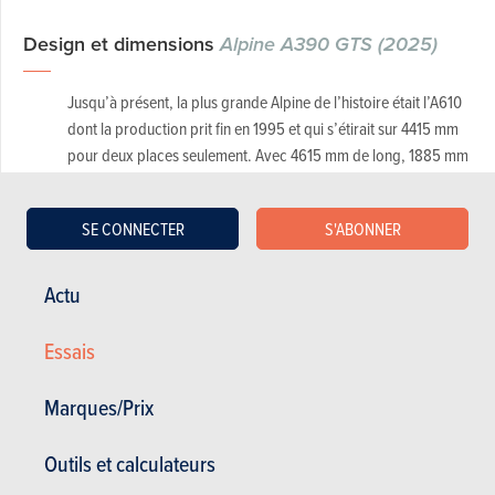
Design et dimensions
Alpine A390 GTS (2025)
Jusqu’à présent, la plus grande Alpine de l’histoire était l’A610
dont la production prit fin en 1995 et qui s’étirait sur 4415 mm
pour deux places seulement. Avec 4615 mm de long, 1885 mm
de large et un pavillon hissé à 1532 mm, cette nouvelle Alpine
vient se placer juste en dessous d’un Porsche Macan en termes
SE CONNECTER
S'ABONNER
de gabarit et se rapproche davantage d’une Hyundai Ioniq 5 N.
Pourtant, Alpine désigne surtout les Audi Q4 e-Tron Sportback,
BMW iX2 et Cupra Tavascan VZ comme concurrents directs.
Actu
Soit.
Essais
Marques/Prix
Outils et calculateurs