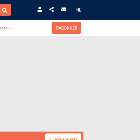
NL
S'ABONNER
azines
> Je fais le test