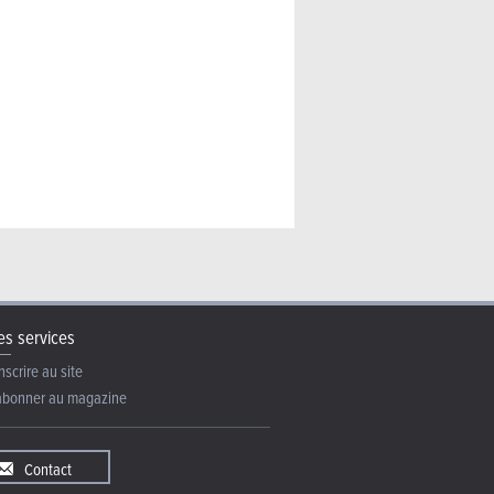
s services
nscrire au site
abonner au magazine
Contact