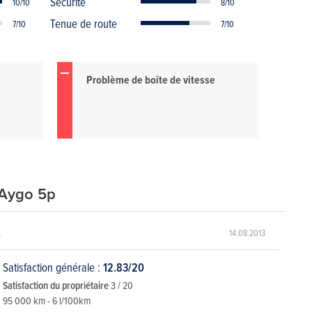
Sécurité
10/10
8/10
Tenue de route
7/10
7/10
Problème de boîte de vitesse
 Aygo 5p
)
14.08.2013
Satisfaction générale :
12.83/20
Satisfaction du propriétaire
3 / 20
95 000 km - 6 l/100km