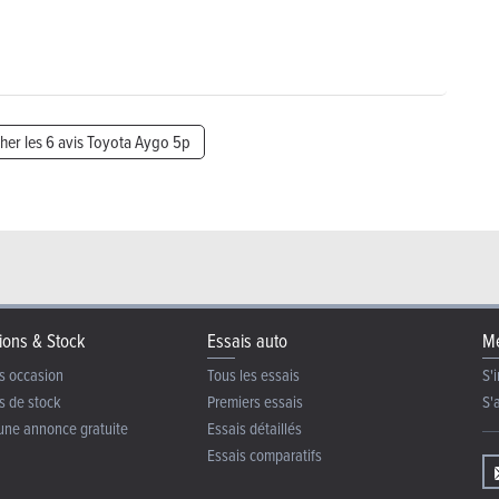
cher les 6 avis Toyota Aygo 5p
ions & Stock
Essais auto
Me
s occasion
Tous les essais
S'i
s de stock
Premiers essais
S'
une annonce gratuite
Essais détaillés
Essais comparatifs