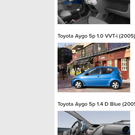
Toyota Aygo 5p 1.0 VVT-i (2005
Toyota Aygo 5p 1.4 D Blue (200