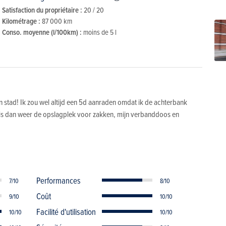
Satisfaction du propriétaire :
20 / 20
Kilométrage :
87 000 km
Conso. moyenne (l/100km) :
moins de 5 l
n stad! Ik zou wel altijd een 5d aanraden omdat ik de achterbank
er is dan weer de opslagplek voor zakken, mijn verbanddoos en
Performances
7/10
8/10
Coût
9/10
10/10
Facilité d'utilisation
10/10
10/10