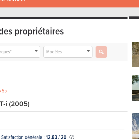
des propriétaires
rques*
Modèles
o 5p
T-i (2005)
Satisfaction générale :
12.83
/
20