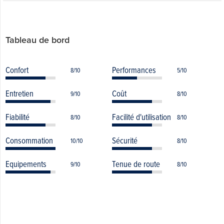
Tableau de bord
Confort
Performances
8/10
5/10
Entretien
Coût
9/10
8/10
Fiabilité
Facilité d'utilisation
8/10
8/10
Consommation
Sécurité
10/10
8/10
Equipements
Tenue de route
9/10
8/10