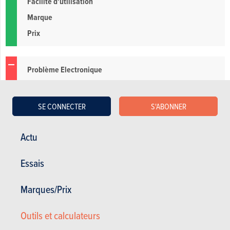
Facilité d'utilisation
Marque
Prix
Problème Electronique
SE CONNECTER
S'ABONNER
Actu
Essais
Les autres avis Opel Meriva
Marques/Prix
19.12.2020
Opel Meriva 1.3 CDTI 55kW Enjoy (2015)
Outils et calculateurs