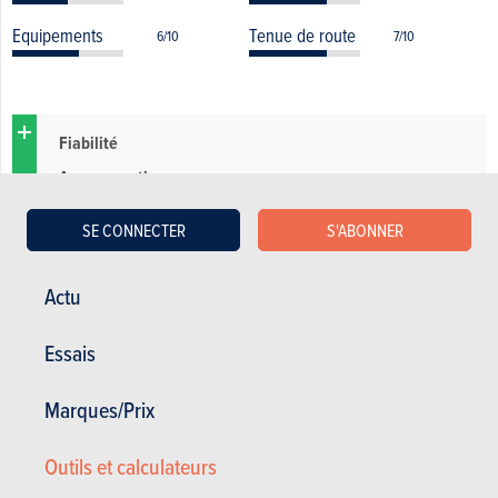
Equipements
Tenue de route
6/10
7/10
Fiabilité
Avec garantie
Marque
SE CONNECTER
S'ABONNER
Performances
Possibilité de boite automatique
Actu
Prix
Volume de coffre
Essais
Marques/Prix
Problème de boîte de vitesse
Outils et calculateurs