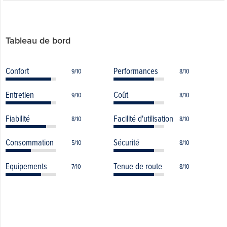
Tableau de bord
Confort
Performances
9/10
8/10
Entretien
Coût
9/10
8/10
Fiabilité
Facilité d'utilisation
8/10
8/10
Consommation
Sécurité
5/10
8/10
Equipements
Tenue de route
7/10
8/10