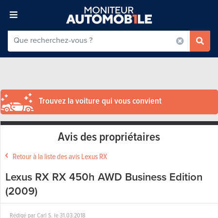
Trouvez la voiture qui vous convient
Avis des propriétaires
Retour à la liste des avis Lexus RX
Lexus RX RX 450h AWD Business Edition
(2009)
Rédigé par
Carl S.
le
31.03.2018