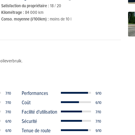
Satisfaction du propriétaire :
18 / 20
Kilométrage :
84 000 km
Conso. moyenne (l/100km) :
moins de 10 l
olieverbruik.
Performances
7/10
9/10
Coût
7/10
6/10
Facilité d'utilisation
7/10
7/10
Sécurité
6/10
7/10
Tenue de route
6/10
9/10