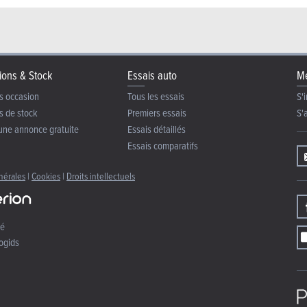
ions & Stock
Essais auto
Me
s occasion
Tous les essais
S'i
s de stock
Premiers essais
S'
une annonce gratuite
Essais détaillés
Essais comparatifs
nérales
|
Cookies
|
Droits intellectuels
té
ogids