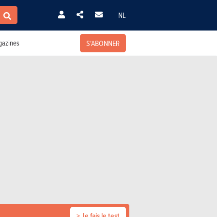
NL
S'ABONNER
azines
> Je fais le test