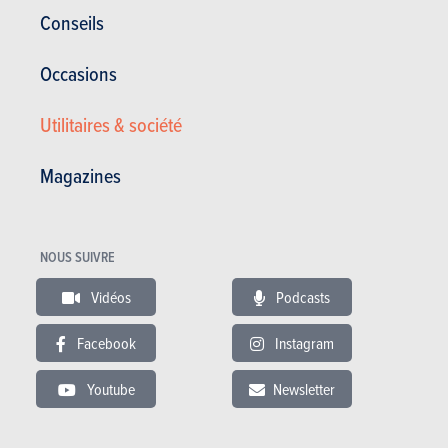
Conseils
Occasions
Utilitaires & société
Magazines
NOUS SUIVRE
Satisfaction générale :
16.58/20
Satisfaction du propriétaire
10 / 20
Vidéos
Podcasts
0 km - 8 l/100km
Facebook
Instagram
Youtube
Newsletter
11.10.2017
Audi Q3 2.0 TDi 177 Quattro Stronic (2011)