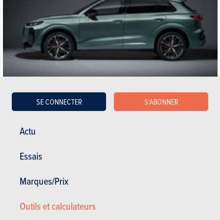
SE CONNECTER
S'ABONNER
Satisfaction générale :
16.58/20
Satisfaction du propriétaire
18 / 20
0 km - 0 l/100km
Actu
Essais
09.03.2018
Marques/Prix
Audi Q3 2.0 TFSi 155kW S tronic quattro (2014)
Outils et calculateurs