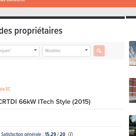
des propriétaires
rques*
Modèles
biza SC
CRTDI 66kW ITech Style (2015)
Satisfaction générale :
15.29
/
20