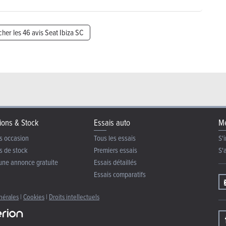
icher les 46 avis Seat Ibiza SC
ions & Stock
Essais auto
Me
s occasion
Tous les essais
S'i
s de stock
Premiers essais
S'
une annonce gratuite
Essais détaillés
Essais comparatifs
nérales
|
Cookies
|
Droits intellectuels