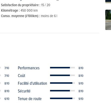
Satisfaction du propriétaire :
15 / 20
Kilométrage :
450 000 km
Conso. moyenne (l/100km) :
moins de 6 l
Performances
7/10
8/10
Coût
7/10
8/10
Facilité d'utilisation
8/10
9/10
Sécurité
8/10
8/10
Tenue de route
6/10
9/10