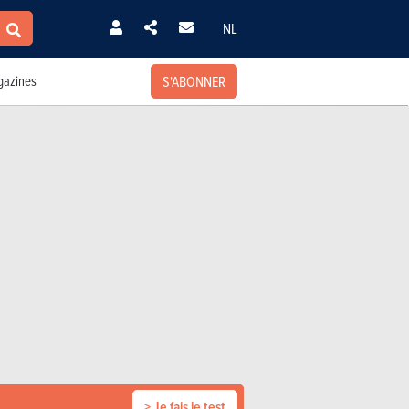
NL
S'ABONNER
azines
> Je fais le test