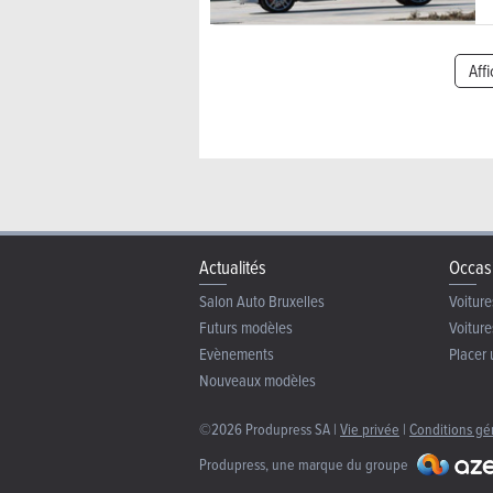
Aff
Actualités
Occas
Salon Auto Bruxelles
Voiture
Futurs modèles
Voiture
Evènements
Placer 
Nouveaux modèles
©2026 Produpress SA |
Vie privée
|
Conditions gé
Produpress, une marque du groupe