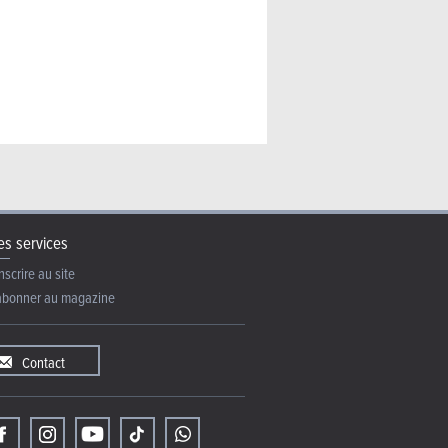
s services
nscrire au site
abonner au magazine
Contact