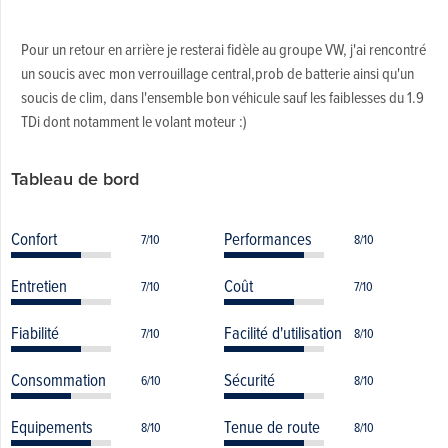
Pour un retour en arrière je resterai fidèle au groupe VW, j'ai rencontré
un soucis avec mon verrouillage central,prob de batterie ainsi qu'un
soucis de clim, dans l'ensemble bon véhicule sauf les faiblesses du 1.9
TDi dont notamment le volant moteur :)
Tableau de bord
Confort
Performances
7/10
8/10
Entretien
Coût
7/10
7/10
Fiabilité
Facilité d'utilisation
7/10
8/10
Consommation
Sécurité
6/10
8/10
Equipements
Tenue de route
8/10
8/10