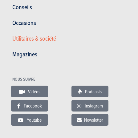
Conseils
Satisfaction générale :
16.09/20
Occasions
Satisfaction du propriétaire
16 / 20
136 000 km - 8 l/100km
Utilitaires & société
Magazines
03.02.2018
Mercedes-Benz Classe C Berline C 220 CDI 125kW
(2007)
NOUS SUIVRE
Vidéos
Podcasts
Facebook
Instagram
Youtube
Newsletter