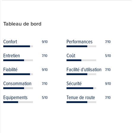
Tableau de bord
Confort
Performances
9/10
7/10
Entretien
Coût
7/10
5/10
Fiabilité
Facilité d'utilisation
9/10
7/10
Consommation
Sécurité
7/10
9/10
Equipements
Tenue de route
5/10
7/10