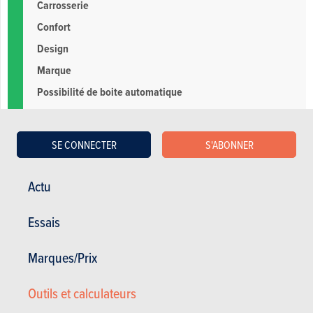
Carrosserie
Confort
Design
Marque
Possibilité de boite automatique
Problème Electronique
SE CONNECTER
S'ABONNER
Problème moteur
Actu
Essais
Marques/Prix
Les autres avis Mercedes-Benz Classe C
Outils et calculateurs
Berline