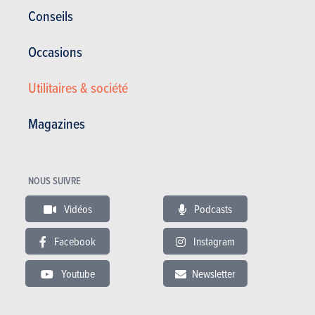
Conseils
03.02.2018
Mercedes-Benz Classe C Berline C 220 CDI 125kW
Occasions
(2007)
Utilitaires & société
Magazines
NOUS SUIVRE
Vidéos
Podcasts
Facebook
Instagram
Youtube
Newsletter
Satisfaction générale :
16.09/20