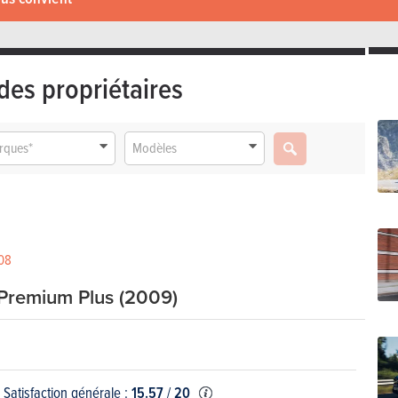
des propriétaires
rques*
Modèles
008
Premium Plus (2009)
Satisfaction générale :
15.57
/
20