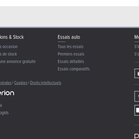
ions & Stock
Essais auto
Me
s occasion
Tous les essais
S'i
s de stock
Premiers essais
S'
une annonce gratuite
Essais détaillés
Essais comparatifs
nérales
|
Cookies
|
Droits intellectuels
té
ogids