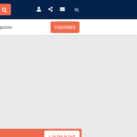
NL
S'ABONNER
azines
> Je fais le test