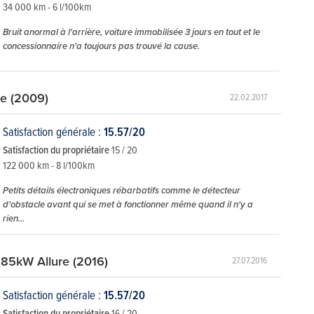
34 000 km - 6 l/100km
Bruit anormal à l'arrière, voiture immobilisée 3 jours en tout et le
concessionnaire n'a toujours pas trouvé la cause.
re (2009)
22.02.2017
Satisfaction générale :
15.57/20
Satisfaction du propriétaire
15 / 20
122 000 km - 8 l/100km
Petits détails électroniques rébarbatifs comme le détecteur
d'obstacle avant qui se met à fonctionner même quand il n'y a
rien...
85kW Allure (2016)
27.07.2016
Satisfaction générale :
15.57/20
Satisfaction du propriétaire
16 / 20