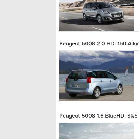
Peugeot 5008 2.0 HDi 150 Allu
Peugeot 5008 1.6 BlueHDi S&S 