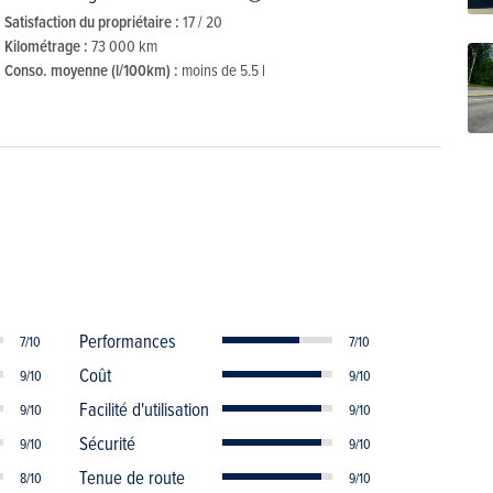
Satisfaction du propriétaire :
17 / 20
Kilométrage :
73 000 km
Conso. moyenne (l/100km) :
moins de 5.5 l
Performances
7/10
7/10
Coût
9/10
9/10
Facilité d'utilisation
9/10
9/10
Sécurité
9/10
9/10
Tenue de route
8/10
9/10