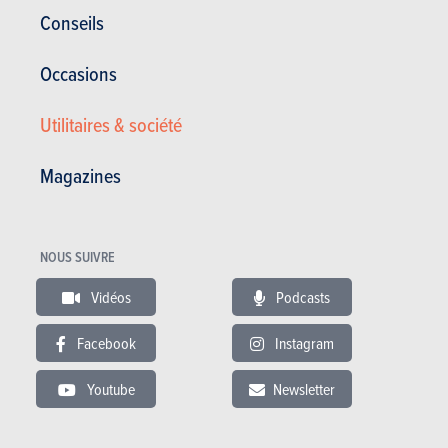
Subaru
Conseils
Legacy (2014)
Occasions
PLUS COMMERCIALISÉE
Utilitaires & société
PRIX
Magazines
DIESEL
NC
NOUS SUIVRE
En savoir plus
Vidéos
Podcasts
Facebook
Instagram
Youtube
Newsletter