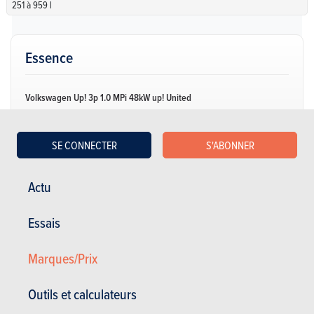
251 à 959 l
Essence
Volkswagen Up! 3p 1.0 MPi 48kW up! United
NC
| Spécifications
SE CONNECTER
S'ABONNER
Manuelle
65 Ch
4.3 l / 100 km
CO2: NC
3 portes
4 places
Actu
Volkswagen Up! 3p 1.0 MPi 48kW up! White Style
Essais
NC
| Spécifications
Manuelle
65 Ch
4.3 l / 100 km
Marques/Prix
CO2: NC
3 portes
4 places
Outils et calculateurs