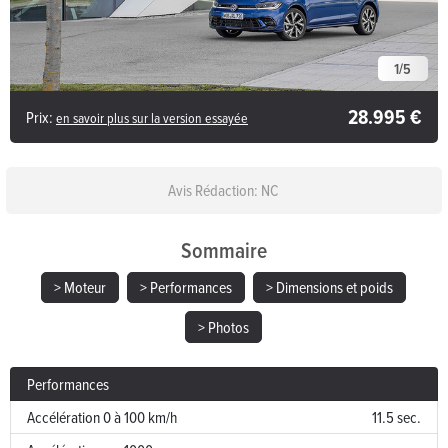
1
/
5
28.995 €
Prix:
en savoir plus sur la version essayée
Avis Rédaction: NC
Sommaire
> Moteur
> Performances
> Dimensions et poids
> Photos
Performances
Accélération 0 à 100 km/h
11.5 sec.