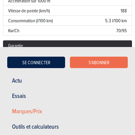
Accélération sur 1000 m
Vitesse de pointe (km/h)
188
Consommation (l/100 km)
5.3 l/100 km
Kw/Ch
70/95
Garantie
Défaut de peinture
SE CONNECTER
S'ABONNER
Corrosion
12 ans
Pièces / main d’oeuvre
2 ans
Actu
Lire les essais
Essais
Marques/Prix
BUDGET
Outils et calculateurs