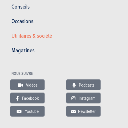
Dans le même budget
Conseils
Occasions
Utilitaires & société
Magazines
NOUS SUIVRE
Vidéos
Podcasts
RENAULT CLIO
Facebook
Instagram
Prix catalogue
à partir de 24.900 €
Youtube
Newsletter