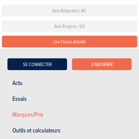
Avis Rédaction: NC
Avis Proprio: /20
Lire l'essai détaillé
Lire les 47 avis sur la Skoda Fabia 5p
SE CONNECTER
S'ABONNER
Configurez cette voiture
Actu
Les équipements de série
Essais
Choisissez une couleur
Marques/Prix
Choisissez un pack
Outils et calculateurs