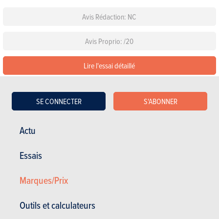
Avis Rédaction: NC
Avis Proprio: /20
Lire l'essai détaillé
Lire les 47 avis sur la Skoda Fabia 5p
SE CONNECTER
S'ABONNER
Configurez cette voiture
Actu
Les équipements de série
Essais
Choisissez une couleur
Marques/Prix
Choisissez un pack
Outils et calculateurs