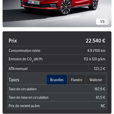
1
/
5
Prix
22.540 €
Consommation mixte
4.9 l/100 km
Emission de CO
112 à 120 g/km
(WLTP)
2
ATN mensuel
123,2 €
Taxes
Bruxelles
Flandre
Wallonie
Taxe de circulation
167,9 €
Taxe de mise en circulation
61,5 €
Prix de revient au km
NC