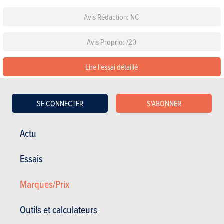
Avis Rédaction: NC
Avis Proprio: /20
Lire l'essai détaillé
Lire les 47 avis sur la Skoda Fabia 5p
SE CONNECTER
S'ABONNER
Configurez cette voiture
Actu
Les équipements de série
Essais
Choisissez une couleur
Marques/Prix
Choisissez un pack
Outils et calculateurs