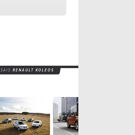
Spécifications
5 portes
5 places
SSAIS
RENAULT KOLEOS