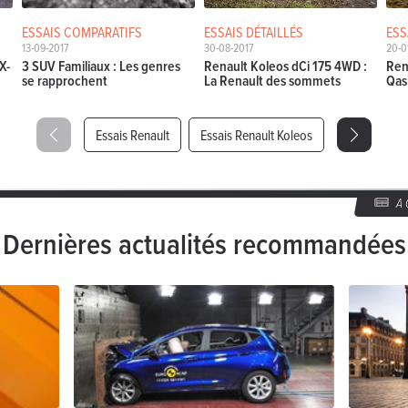
ESSAIS COMPARATIFS
ESSAIS DÉTAILLÉS
ESS
13-09-2017
30-08-2017
20-0
X-
3 SUV Familiaux : Les genres
Renault Koleos dCi 175 4WD :
Ren
se rapprochent
La Renault des sommets
Qas
Essais Renault
Essais Renault Koleos
A
Dernières actualités recommandées