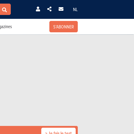
NL
S'ABONNER
azines
> Je fais le test