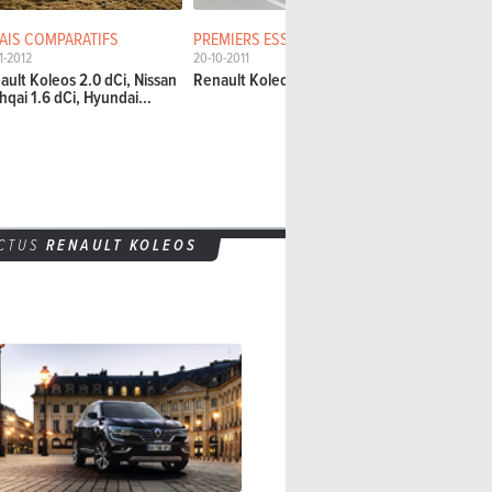
AIS COMPARATIFS
PREMIERS ESSAIS
ESSAIS DÉT
1-2012
20-10-2011
18-06-2008
ault Koleos 2.0 dCi, Nissan
Renault Koleos
Renault Kol
hqai 1.6 dCi, Hyundai...
CTUS
RENAULT KOLEOS