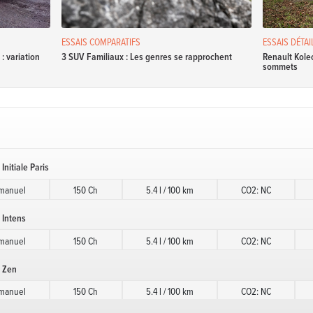
ESSAIS COMPARATIFS
ESSAIS DÉTAI
: variation
3 SUV Familiaux : Les genres se rapprochent
Renault Kole
sommets
Initiale Paris
 manuel
150 Ch
5.4 l / 100 km
CO2: NC
 Intens
 manuel
150 Ch
5.4 l / 100 km
CO2: NC
c Zen
 manuel
150 Ch
5.4 l / 100 km
CO2: NC