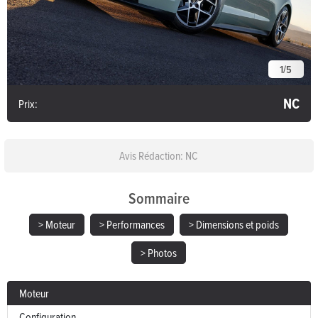
1
/
5
NC
Prix:
Avis Rédaction: NC
Sommaire
> Moteur
> Performances
> Dimensions et poids
> Photos
Moteur
Configuration