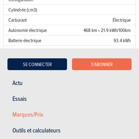
Cylindrée (cm3)
Carburant
Électrique
Autonomie électrique
468 km • 21.9 kWh/100km
Batterie électrique
93.4 kWh
Recharge électrique
270 kW (DC)
Alimentation
SE CONNECTER
S'ABONNER
Kw/Ch
560/761
Couple
1050
Actu
Transmission
4x4
Essais
Boîte de vitesse
Auto. 2 Vit.
Norme d’émission
Marques/Prix
Emission de CO
0 g/km
2
Outils et calculateurs
Puissance fiscale
4