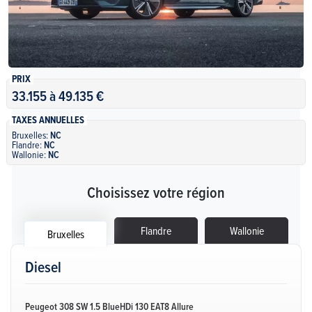
PRIX
33.155 à 49.135 €
TAXES ANNUELLES
Bruxelles:
NC
Flandre:
NC
Wallonie:
NC
Choisissez votre région
Flandre
Wallonie
Bruxelles
Diesel
Peugeot 308 SW 1.5 BlueHDi 130 EAT8 Allure