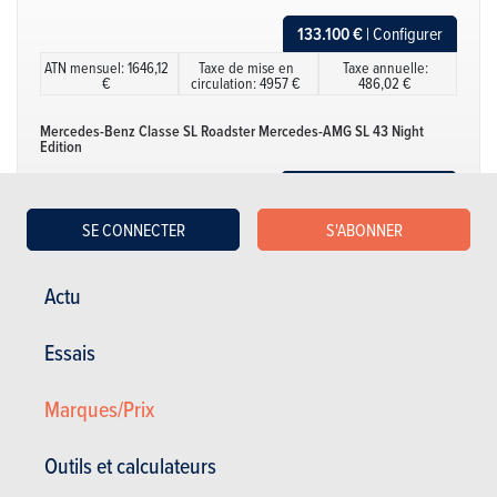
133.100 €
| Configurer
ATN mensuel: 1646,12
Taxe de mise en
Taxe annuelle:
€
circulation: 4957 €
486,02 €
Mercedes-Benz Classe SL Roadster Mercedes-AMG SL 43 Night
Edition
120.879 €
| Configurer
ATN mensuel: NC
Taxe de mise en
Taxe annuelle: NC
SE CONNECTER
S'ABONNER
circulation: NC
Mercedes-Benz Classe SL Roadster Mercedes-AMG SL 55 4MATIC+
Actu
Night Edition
167.585 €
| Configurer
Essais
ATN mensuel: NC
Taxe de mise en
Taxe annuelle: NC
circulation: NC
Marques/Prix
Mercedes-Benz Classe SL Roadster Mercedes-AMG SL 63 4MATIC+
Afficher plus
Night Edition
Outils et calculateurs