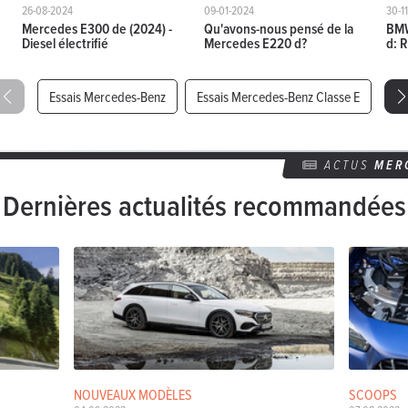
26-08-2024
09-01-2024
30-1
Mercedes E300 de (2024) -
Qu'avons-nous pensé de la
BMW
Diesel électrifié
Mercedes E220 d?
d: 
Essais Mercedes-Benz
Essais Mercedes-Benz Classe E
ACTUS
MER
Dernières actualités recommandées
NOUVEAUX MODÈLES
SCOOPS