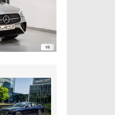
1
/
5