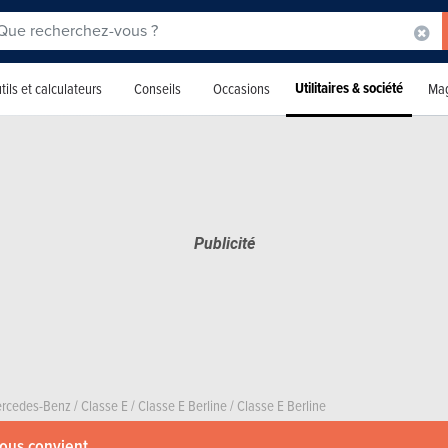
Utilitaires & société
tils et calculateurs
Conseils
Occasions
Mag
rcedes-Benz
/
Classe E
/
Classe E Berline
/
Classe E Berline
vous convient