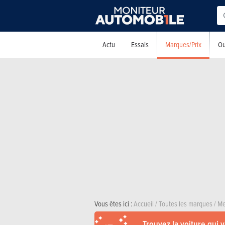
Marques/Prix
Actu
Essais
Ou
Vous êtes ici :
Accueil
/
Toutes les marques
/
Me
Trouvez la voiture qui 