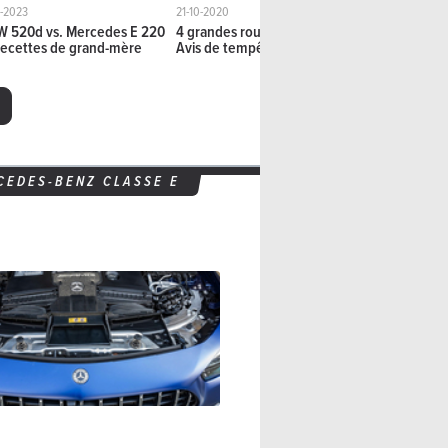
1-2023
21-10-2020
07-10-2020
 520d vs. Mercedes E 220
4 grandes routières Diesel :
Mercedes-B
Recettes de grand-mère
Avis de tempête!
contre-cou
CEDES-BENZ CLASSE E