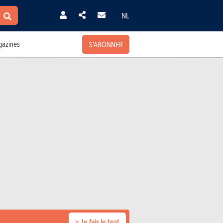
NL
S'ABONNER
azines
> Je fais le test