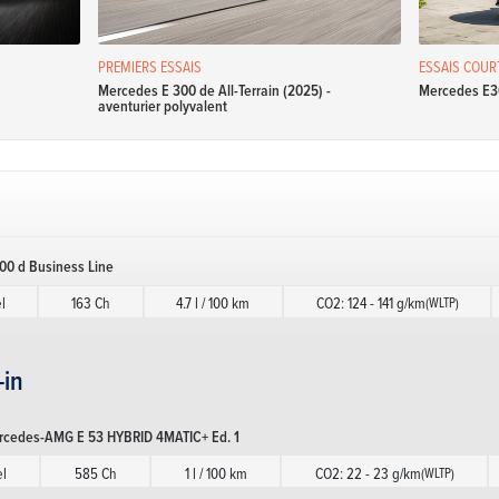
PREMIERS ESSAIS
ESSAIS COUR
Mercedes E 300 de All-Terrain (2025) -
Mercedes E300
aventurier polyvalent
00 d Business Line
l
163 Ch
4.7 l / 100 km
CO2: 124 - 141 g/km
(WLTP)
-in
rcedes-AMG E 53 HYBRID 4MATIC+ Ed. 1
l
585 Ch
1 l / 100 km
CO2: 22 - 23 g/km
(WLTP)