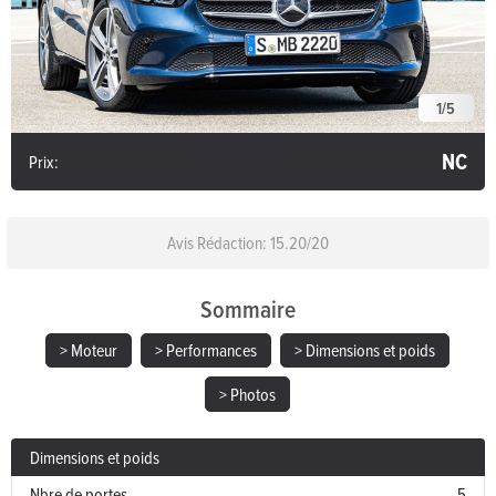
1
/
5
NC
Prix:
Avis Rédaction: 15.20/
20
Sommaire
> Moteur
> Performances
> Dimensions et poids
> Photos
Dimensions et poids
Nbre de portes
5