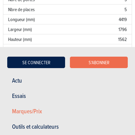
Nbre de places
5
Longueur (mm)
4419
Largeur (mm)
1796
Hauteur (mm)
1562
Poids (kg)
1310
Traction freinée (kg)
1400
SE CONNECTER
S'ABONNER
Réservoir (litres)
43
Pneus AV
205/60 R 16
Actu
Pneus AR
205/60 R 16
Essais
Volume de coffre (litres)
455
Marques/Prix
Garantie
Défaut de peinture
Outils et calculateurs
Corrosion
30 ans