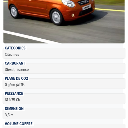
CATÉGORIES
Citadines
CARBURANT
Diesel,
Essence
PLAGE DE CO2
0 g/km
(WLTP)
PUISSANCE
61 à 75 Ch
DIMENSION
3,5 m
VOLUME COFFRE