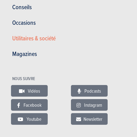
Corrosion
12 ans
Conseils
Pièces / main d’oeuvre
5 ans
Occasions
Lire les essais
Utilitaires & société
Magazines
ESSAIS
HYUNDAI KONA
Nos essais
NOUS SUIVRE
Vidéos
Podcasts
Facebook
Instagram
Youtube
Newsletter