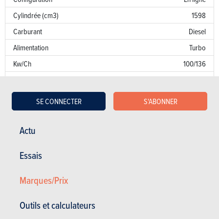
Cylindrée (cm3)
1598
Carburant
Diesel
Alimentation
Turbo
Kw/Ch
100/136
Couple
320
Transmission
AV
SE CONNECTER
S'ABONNER
Boîte de vitesse
Robot. 7 Vit.
Norme d’émission
AN
Actu
Emission de CO
114 g/km
2
Essais
Puissance fiscale
9
Marques/Prix
Garantie
Défaut de peinture
Outils et calculateurs