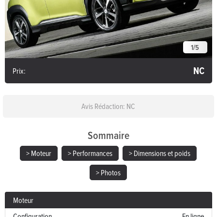
1
/
5
NC
Prix:
Avis Rédaction: NC
Sommaire
> Moteur
> Performances
> Dimensions et poids
> Photos
Moteur
Configuration
En ligne