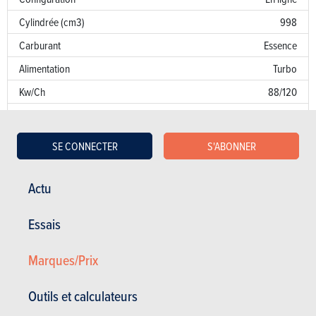
Cylindrée (cm3)
998
Carburant
Essence
Alimentation
Turbo
Kw/Ch
88/120
Couple
172
Transmission
AV
SE CONNECTER
S'ABONNER
Boîte de vitesse
Man. 6 Vit.
Norme d’émission
AN
Actu
Emission de CO
126 g/km
2
Essais
Puissance fiscale
6
Marques/Prix
Garantie
Défaut de peinture
Outils et calculateurs