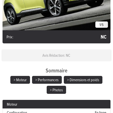
1
/
5
NC
Prix:
Avis Rédaction: NC
Sommaire
> Moteur
> Performances
> Dimensions et poids
> Photos
Moteur
Configuration
En ligne