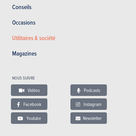
Corrosion
12 ans
Conseils
Pièces / main d’oeuvre
5 ans
Occasions
Lire les essais
Utilitaires & société
Magazines
ESSAIS
HYUNDAI KONA
Nos essais
NOUS SUIVRE
Vidéos
Podcasts
Facebook
Instagram
Youtube
Newsletter