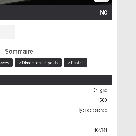
NC
Sommaire
ances
> Dimensions et poids
> Photos
En ligne
1580
Hybride essence
104/141