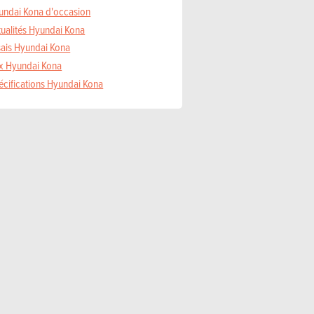
undai Kona d'occasion
tualités Hyundai Kona
sais Hyundai Kona
ix Hyundai Kona
écifications Hyundai Kona