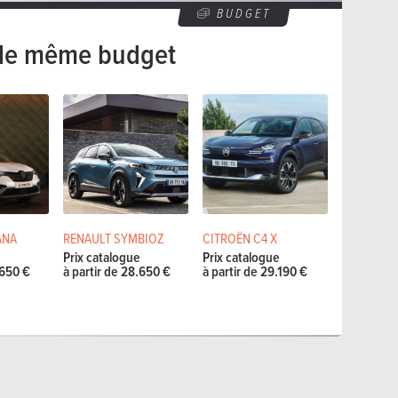
BUDGET
le même budget
ANA
RENAULT SYMBIOZ
CITROËN C4 X
e
Prix catalogue
Prix catalogue
.650 €
à partir de 28.650 €
à partir de 29.190 €