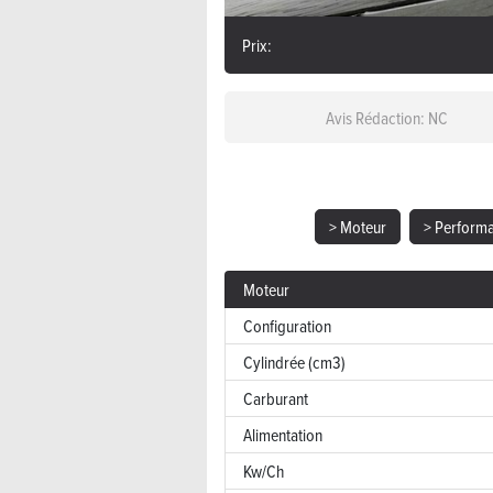
Prix:
Avis Rédaction: NC
> Moteur
> Perform
Moteur
Configuration
Cylindrée (cm3)
Carburant
Alimentation
Kw/Ch