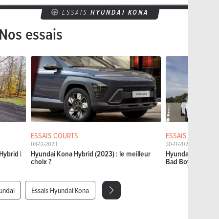
ESSAIS
HYUNDAI KONA
Nos essais
ESSAIS COURTS
ESSAIS COMPARA
08-12-2023
30-11-2022
ybrid |
Hyundai Kona Hybrid (2023) : le meilleur
Hyundai Kona N v
choix ?
Bad Boys
undai
Essais Hyundai Kona