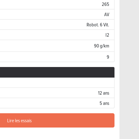
265
AV
Robot. 6 Vit.
I2
90 g/km
9
12 ans
5 ans
Lire les essais