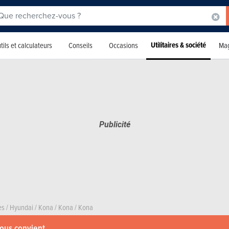
Utilitaires & société
tils et calculateurs
Conseils
Occasions
Mag
es
/
Hyundai
/
Kona
/
Kona
/
Kona
vous convient