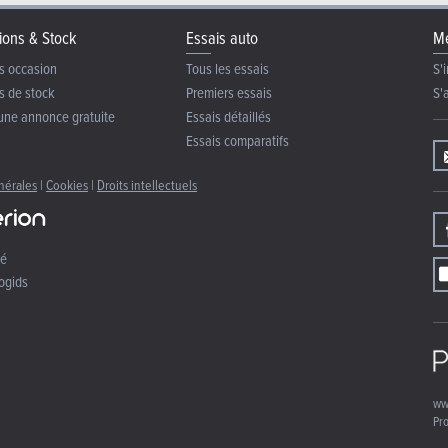
ions & Stock
Essais auto
Me
s occasion
Tous les essais
S'i
s de stock
Premiers essais
S'
une annonce gratuite
Essais détaillés
Essais comparatifs
nérales
|
Cookies
|
Droits intellectuels
té
ogids
ww
Pro