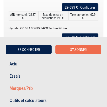
29.699 €
| Configurer
ATN mensuel: 131,87
Taxe de mise en
Taxe annuelle: 167,9
€
circulation: 495 €
€
Hyundai i30 5P 1.0 T-GDi 84kW Techno N-Line
30.549 €
| Configurer
ATN mensuel: 147,95
Taxe de mise en
Taxe annuelle: 167,9
€
circulation: 495 €
€
SE CONNECTER
S'ABONNER
Hyundai i30 5P 1.0 T-GDi 84kW Twist
Actu
27.199 €
| Configurer
ATN mensuel: 122,15
Taxe de mise en
Taxe annuelle: 167,9
Essais
€
circulation: 495 €
€
Marques/Prix
Afficher plus
Hyundai i30 5P 1.6 T-GDi 110kW Sky DCT
34.949 €
| Configurer
Outils et calculateurs
ATN mensuel: 183,3
Taxe de mise en
Taxe annuelle: