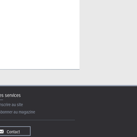
s services
nscrire au site
abonner au magazine
Contact