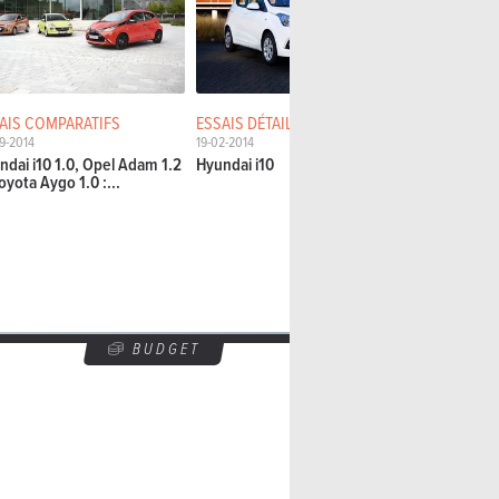
AIS COMPARATIFS
ESSAIS DÉTAILLÉS
ESSAIS CO
9-2014
19-02-2014
04-02-2014
ndai i10 1.0, Opel Adam 1.2
Hyundai i10
Chevrolet S
oyota Aygo 1.0 :...
Sandero, Hy
Mitsubishi..
BUDGET