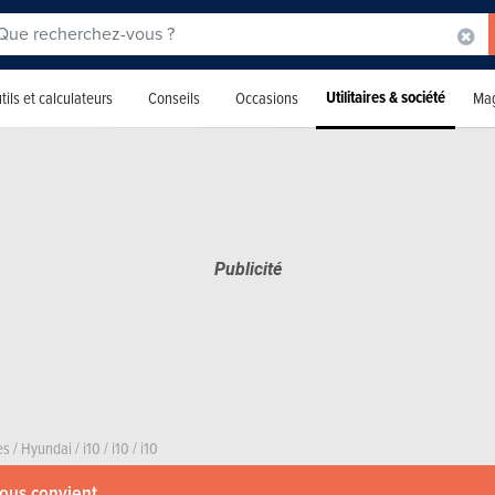
Utilitaires & société
tils et calculateurs
Conseils
Occasions
Mag
es
/
Hyundai
/
i10
/
i10
/
i10
vous convient