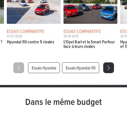
ESSAIS COMPARATIFS
ESSAIS COMPARATIFS
ESS
01-07-2020
28-10-2015
30-0
 ?
Hyundai i10 contre 5 rivales
L'Opel Karl et la Smart Forfour
Hyu
face à leurs rivales
et T
Essais Hyundai
Essais Hyundai i10
Dans le même budget