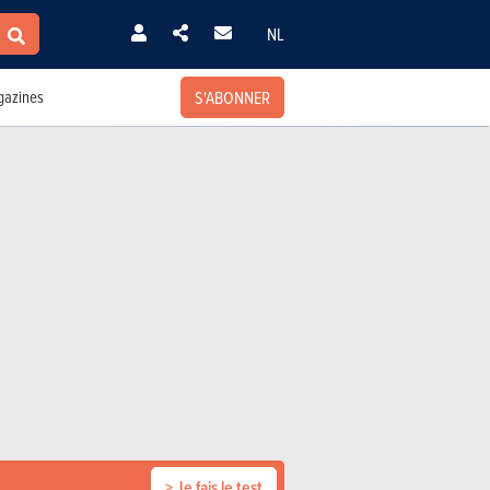
NL
S'ABONNER
azines
> Je fais le test