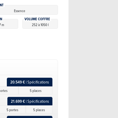
NT
Essence
ON
VOLUME COFFRE
7 m
252 à 1050 l
20.549 €
| Spécifications
ortes
5 places
21.699 €
| Spécifications
5 portes
5 places