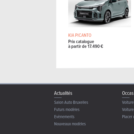
KIA PICANTO
Prix catalogue
à partir de 17.490 €
Actualités
Occas
Salon Auto Bruxelles
Voiture
Futurs modèles
Voiture
Evènements
Placer 
Nouveaux modèles