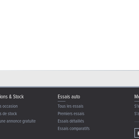
ions & Stock
Essais auto
Me
s occasion
Tous les essais
S'i
s de stock
Premiers essais
S'
une annonce gratuite
Essais détaillés
Essais comparatifs