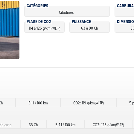
CATÉGORIES
CARBURA
Citadines
PLAGE DE CO2
PUISSANCE
DIMENSI
114 à 125 g/km
63 à 90 Ch
3,
(WLTP)
Ch
5.1 l / 100 km
CO2: 119 g/km
5 p
(WLTP)
de auto
63 Ch
5.4 l / 100 km
CO2: 125 g/km
(WLTP)