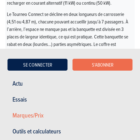
recharger en courant alternatif (11 kW) ou continu (50 kW).
Le Tourneo Connect se décline en deux longueurs de carrosserie
(4,51 ou 4,87 m), chacune pouvant accueillir jusqu’à 7 passagers. À
l’arrière, l’espace ne manque pas et la banquette est divisée en 3
places de largeur identique, ce qui est pratique. Cette banquette se
rabat en deux (lourdes…) parties asymétriques. Le coffre est
également spacieux, mais son hayon lourd et encombrant. Sur la
route, ce ludospace fait correctement le job, grâce à un train avant
SE CONNECTER
S'ABONNER
précis, une direction fluide et communicative, un arrière rivé au sol et
une suspension bien filtrante.
Actu
Membre du club de plus en plus restreint des
ludospaces compacts, ce Tourneo Connect «made by
Essais
Volkswagen» est pratique et convaincant à l’usage. Un
bon produit, par ailleurs disponible avec une
Marques/Prix
transmission intégrale. Et, ce qui ne gâche rien, cette
Ford offre un rapport prix/équipement un brin meilleur
Outils et calculateurs
que son donneur d’organes, le Caddy…