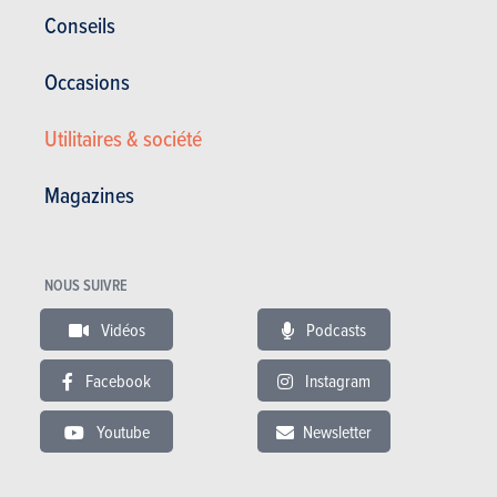
Conseils
Ludospace abouti et gamme large
Occasions
Utilitaires & société
Hayon et banquette lourds à manipuler
Magazines
NOUS SUIVRE
Vidéos
Podcasts
Facebook
Instagram
ESSAIS LIÉS
Youtube
Newsletter