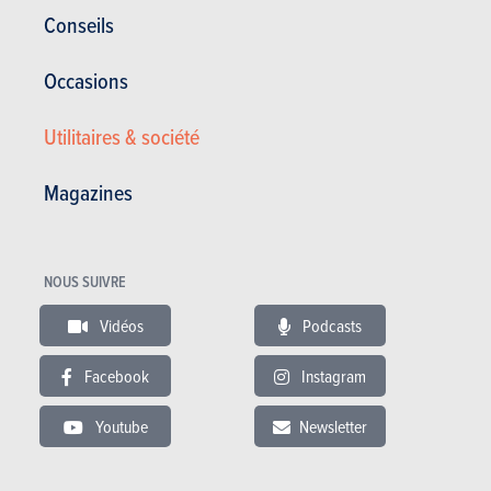
Conseils
Ludospace abouti et gamme large
Occasions
Utilitaires & société
Hayon et banquette lourds à manipuler
Magazines
NOUS SUIVRE
Vidéos
Podcasts
Facebook
Instagram
ESSAIS LIÉS
Youtube
Newsletter