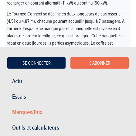
recharger en courant alternatif (11 kW) ou continu (50 kW).
Le Tourneo Connect se décline en deux longueurs de carrosserie
(4,51 ou 4,87 m), chacune pouvant accueillir jusqu’à 7 passagers. À
l’arrière, l’espace ne manque pas et la banquette est divisée en 3
places de largeur identique, ce qui est pratique. Cette banquette se
rabat en deux (lourdes…) parties asymétriques. Le coffre est
également spacieux, mais son hayon lourd et encombrant. Sur la
route, ce ludospace fait correctement le job, grâce à un train avant
SE CONNECTER
S'ABONNER
précis, une direction fluide et communicative, un arrière rivé au sol et
une suspension bien filtrante.
Actu
Membre du club de plus en plus restreint des
ludospaces compacts, ce Tourneo Connect «made by
Essais
Volkswagen» est pratique et convaincant à l’usage. Un
bon produit, par ailleurs disponible avec une
Marques/Prix
transmission intégrale. Et, ce qui ne gâche rien, cette
Ford offre un rapport prix/équipement un brin meilleur
Outils et calculateurs
que son donneur d’organes, le Caddy…